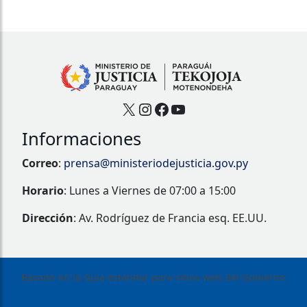
X
Instagram
Facebook
YouTube
Informaciones
Correo
:
prensa@ministeriodejusticia.gov.py
Horario
: Lunes a Viernes de 07:00 a 15:00
Dirección
: Av. Rodríguez de Francia esq. EE.UU.
Basado en la Guía estándar para sitios web del Gobierno