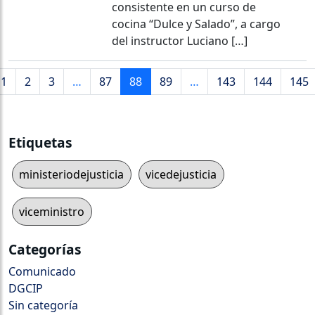
consistente en un curso de
cocina “Dulce y Salado”, a cargo
del instructor Luciano […]
1
2
3
…
87
88
89
…
143
144
145
Etiquetas
ministeriodejusticia
vicedejusticia
viceministro
Categorías
Comunicado
DGCIP
Sin categoría