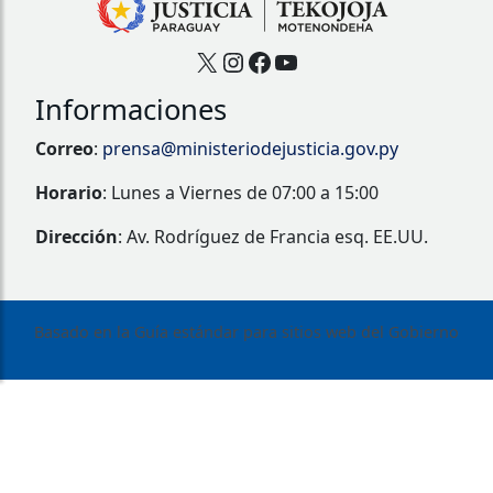
X
Instagram
Facebook
YouTube
Informaciones
Correo
:
prensa@ministeriodejusticia.gov.py
Horario
: Lunes a Viernes de 07:00 a 15:00
Dirección
: Av. Rodríguez de Francia esq. EE.UU.
Basado en la Guía estándar para sitios web del Gobierno