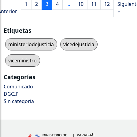
«
1
2
3
4
…
10
11
12
Siguient
Anterior
»
Etiquetas
ministeriodejusticia
vicedejusticia
viceministro
Categorías
Comunicado
DGCIP
Sin categoría