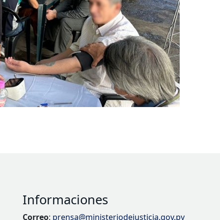
Informaciones
Correo
:
prensa@ministeriodejusticia.gov.py