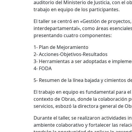
auditorio del
M
inisterio de
J
usticia, con el o
trabajo en equipo de los participantes.
El taller se
centró
en «
G
estión de proyectos
interdepartamental»,
como
áreas esenciales
p
resentando
cuatro
componentes
:
1-
Plan de Mejoramiento
2-
Acciones-Objetivos-Resultados
3-
Herramientas a ser adoptadas e implem
4- FODA
5- Resumen de la
línea
bajada y cimientos d
El trabajo en equipo es fundamental para el
contexto de Obras, donde la colaboración pu
servicios
, esbozó la directora general de Ob
Durante el taller, se realizar
o
n actividades i
ambiente colaborativo y fortalecer las relac