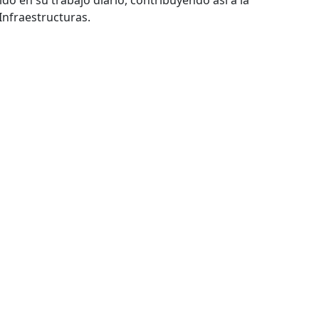
ido en su trabajo diario
,
contribuyendo así a la
Infraestructura
s
.