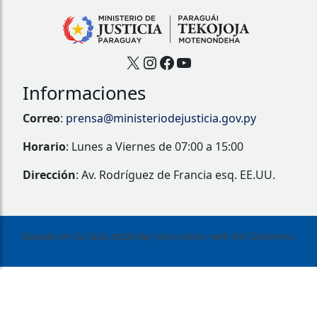
X
Instagram
Facebook
YouTube
Informaciones
Correo
:
prensa@ministeriodejusticia.gov.py
Horario
: Lunes a Viernes de 07:00 a 15:00
Dirección
: Av. Rodríguez de Francia esq. EE.UU.
Basado en la Guía estándar para sitios web del Gobierno