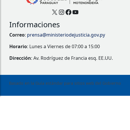
X
Instagram
Facebook
YouTube
Informaciones
Correo
:
prensa@ministeriodejusticia.gov.py
Horario
: Lunes a Viernes de 07:00 a 15:00
Dirección
: Av. Rodríguez de Francia esq. EE.UU.
Basado en la Guía estándar para sitios web del Gobierno