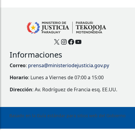
X
Instagram
Facebook
YouTube
Informaciones
Correo
:
prensa@ministeriodejusticia.gov.py
Horario
: Lunes a Viernes de 07:00 a 15:00
Dirección
: Av. Rodríguez de Francia esq. EE.UU.
Basado en la Guía estándar para sitios web del Gobierno