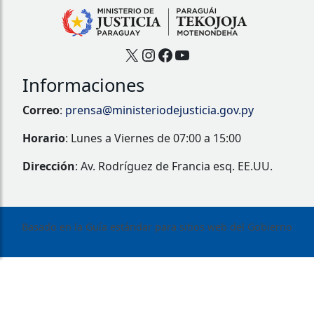
X
Instagram
Facebook
YouTube
Informaciones
Correo
:
prensa@ministeriodejusticia.gov.py
Horario
: Lunes a Viernes de 07:00 a 15:00
Dirección
: Av. Rodríguez de Francia esq. EE.UU.
Basado en la Guía estándar para sitios web del Gobierno