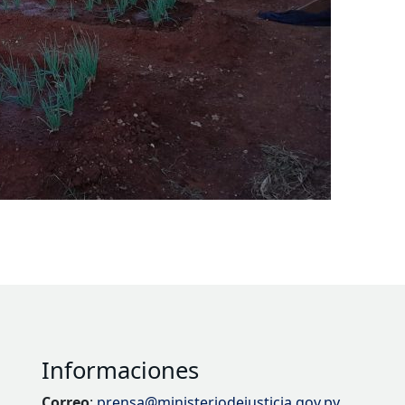
Informaciones
Correo
:
prensa@ministeriodejusticia.gov.py