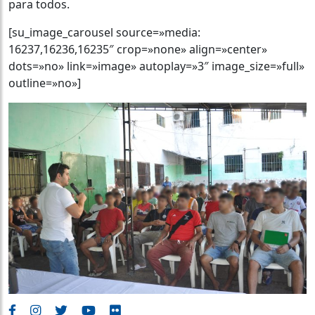
para todos.
[su_image_carousel source=»media:
16237,16236,16235″ crop=»none» align=»center»
dots=»no» link=»image» autoplay=»3″ image_size=»full»
outline=»no»]