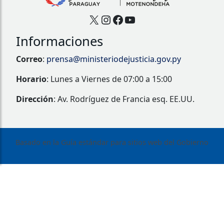
X
Instagram
Facebook
YouTube
Informaciones
Correo
:
prensa@ministeriodejusticia.gov.py
Horario
: Lunes a Viernes de 07:00 a 15:00
Dirección
: Av. Rodríguez de Francia esq. EE.UU.
Basado en la Guía estándar para sitios web del Gobierno