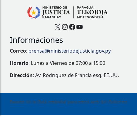
X
Instagram
Facebook
YouTube
Informaciones
Correo
:
prensa@ministeriodejusticia.gov.py
Horario
: Lunes a Viernes de 07:00 a 15:00
Dirección
: Av. Rodríguez de Francia esq. EE.UU.
Basado en la Guía estándar para sitios web del Gobierno