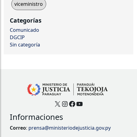
viceministro
Categorías
Comunicado
DGCIP
Sin categoría
X
Instagram
Facebook
YouTube
Informaciones
Correo
:
prensa@ministeriodejusticia.gov.py