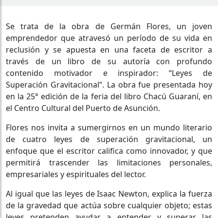
Se trata de la obra de Germán Flores,
un joven
emprendedor que atravesó un período de su vida en
reclusión y se apuesta en una faceta de escritor
a
través de un
libro
de su autoría
con profundo
contenido motivador e inspirador
:
“Leyes de
Superación Gravitacional”
. La obra
fue
presentad
a
hoy
en la 25° edición de la feria
del libro
Chacú
Guaraní
,
en
el Centro Cultural del Puerto de Asunción.
Flores nos invita a sumergirnos en un mundo literario
de cuatro leyes de superación gravitacional, un
enfoque que el escritor califica como innovador, y que
permitirá trascender las limitaciones personales,
empresariales y espirituales del lector.
Al igual que las leyes de Isaac Newton
,
explica la fuerza
de la gravedad que actúa sobre cualquier objeto
;
estas
leyes pretenden ayudar a entender y superar las