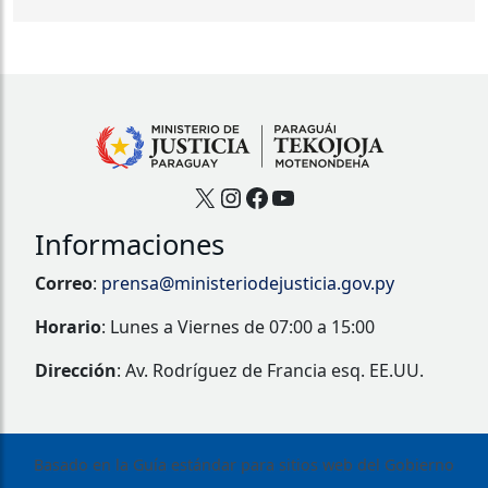
X
Instagram
Facebook
YouTube
Informaciones
Correo
:
prensa@ministeriodejusticia.gov.py
Horario
: Lunes a Viernes de 07:00 a 15:00
Dirección
: Av. Rodríguez de Francia esq. EE.UU.
Basado en la Guía estándar para sitios web del Gobierno