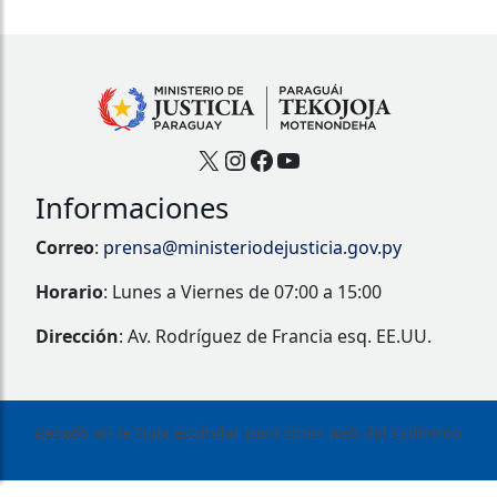
X
Instagram
Facebook
YouTube
Informaciones
Correo
:
prensa@ministeriodejusticia.gov.py
Horario
: Lunes a Viernes de 07:00 a 15:00
Dirección
: Av. Rodríguez de Francia esq. EE.UU.
Basado en la Guía estándar para sitios web del Gobierno