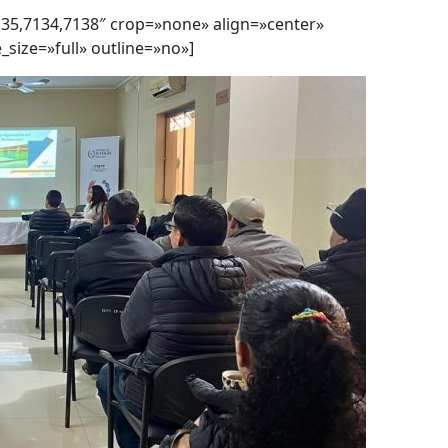
35,7134,7138″ crop=»none» align=»center»
size=»full» outline=»no»]