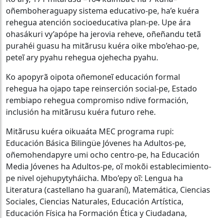
oñemboheraguapy sistema educativo-pe, ha’e kuéra
rehegua atención socioeducativa plan-pe. Upe ára
ohasákuri vy’apópe ha jerovia reheve, oñeñandu tetã
purahéi guasu ha mitãrusu kuéra oike mbo’ehao-pe,
peteĩ ary pyahu rehegua ojehecha pyahu.
Ko apopyrã oipota oñemoneĩ educación formal
rehegua ha ojapo tape reinserción social-pe, Estado
rembiapo rehegua compromiso ndive formación,
inclusión ha mitãrusu kuéra futuro rehe.
Mitãrusu kuéra oikuaáta MEC programa rupi:
Educación Básica Bilingüe Jóvenes ha Adultos-pe,
oñemohendapyre umi ocho centro-pe, ha Educación
Media Jóvenes ha Adultos-pe, oĩ mokõi establecimiento-
pe nivel ojehupytyháicha. Mbo’epy oĩ: Lengua ha
Literatura (castellano ha guaraní), Matemática, Ciencias
Sociales, Ciencias Naturales, Educación Artística,
Educación Física ha Formación Ética y Ciudadana,