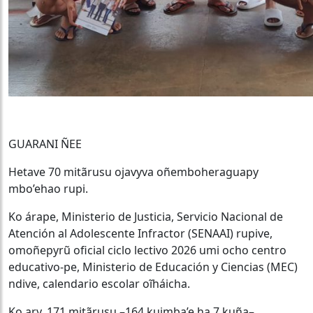
GUARANI ÑEE
Hetave 70 mitãrusu ojavyva oñemboheraguapy
mbo’ehao rupi.
Ko árape, Ministerio de Justicia, Servicio Nacional de
Atención al Adolescente Infractor (SENAAI) rupive,
omoñepyrũ oficial ciclo lectivo 2026 umi ocho centro
educativo-pe, Ministerio de Educación y Ciencias (MEC)
ndive, calendario escolar oĩháicha.
Ko ary, 171 mitãrusu –164 kuimba’e ha 7 kuña–