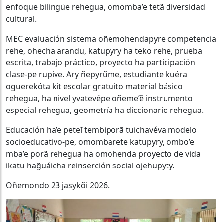
enfoque bilingüe rehegua, omomba’e tetã diversidad
cultural.
MEC evaluación sistema oñemohendapyre competencia
rehe, ohecha arandu, katupyry ha teko rehe, prueba
escrita, trabajo práctico, proyecto ha participación
clase-pe rupive. Ary ñepyrũme, estudiante kuéra
oguerekóta kit escolar gratuito material básico
rehegua, ha nivel yvatevépe oñeme’ẽ instrumento
especial rehegua, geometría ha diccionario rehegua.
Educación ha’e peteĩ tembiporã tuichavéva modelo
socioeducativo-pe, omombarete katupyry, ombo’e
mba’e porã rehegua ha omohenda proyecto de vida
ikatu hag̃uáicha reinserción social ojehupyty.
Oñemondo 23 jasykõi 2026.