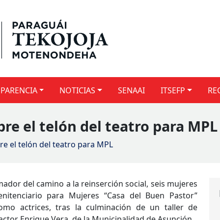
PARENCIA
NOTICIAS
SENAAI
ITSEFP
RE
bre el telón del teatro para MPL
bre el telón del teatro para MPL
ador del camino a la reinserción social, seis mujeres
enitenciario para Mujeres “Casa del Buen Pastor”
como actrices, tras la culminación de un taller de
 actor Enrique Vera, de la Municipalidad de Asunción.