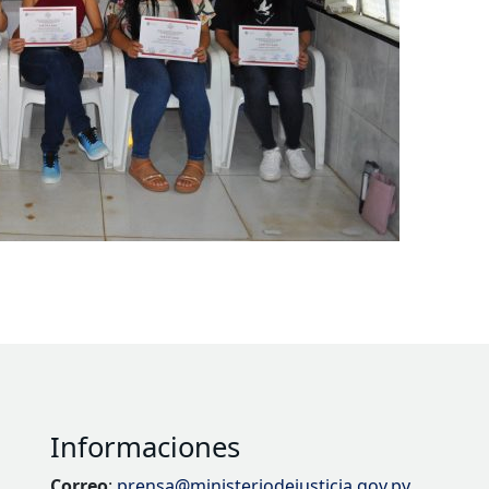
Informaciones
Correo
:
prensa@ministeriodejusticia.gov.py