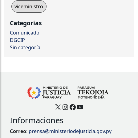
viceministro
Categorías
Comunicado
DGCIP
Sin categoría
X
Instagram
Facebook
YouTube
Informaciones
Correo
:
prensa@ministeriodejusticia.gov.py