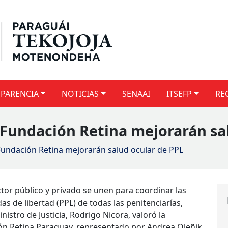
PARENCIA
NOTICIAS
SENAAI
ITSEFP
RE
y Fundación Retina mejorarán sa
y Fundación Retina mejorarán salud ocular de PPL
ector público y privado se unen para coordinar las
s de libertad (PPL) de todas las penitenciarías,
istro de Justicia, Rodrigo Nicora, valoró la
ón Retina Paraguay, representado por Andrea Oleñik