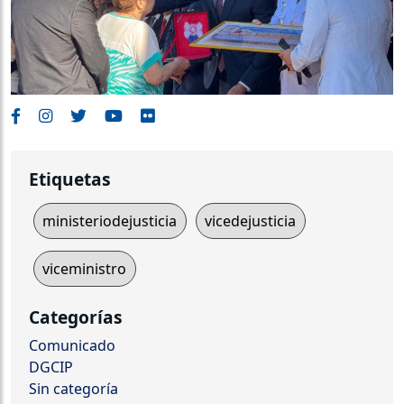
Etiquetas
ministeriodejusticia
vicedejusticia
viceministro
Categorías
Comunicado
DGCIP
Sin categoría