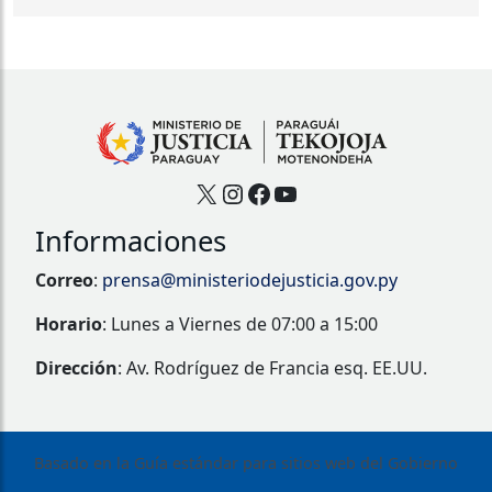
X
Instagram
Facebook
YouTube
Informaciones
Correo
:
prensa@ministeriodejusticia.gov.py
Horario
: Lunes a Viernes de 07:00 a 15:00
Dirección
: Av. Rodríguez de Francia esq. EE.UU.
Basado en la Guía estándar para sitios web del Gobierno