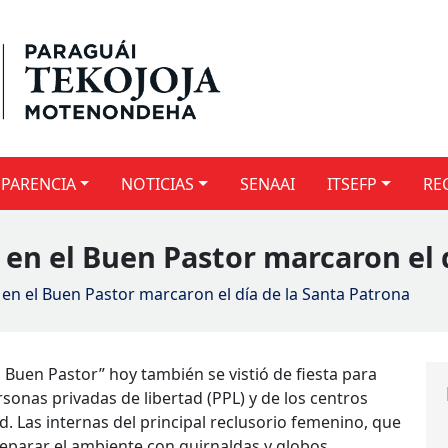
PARENCIA
NOTICIAS
SENAAI
ITSEFP
RE
a en el Buen Pastor marcaron el 
a en el Buen Pastor marcaron el día de la Santa Patrona
 Buen Pastor” hoy también se vistió de fiesta para
rsonas privadas de libertad (PPL) y de los centros
ed. Las internas del principal reclusorio femenino, que
eparar el ambiente con guirnaldas y globos.