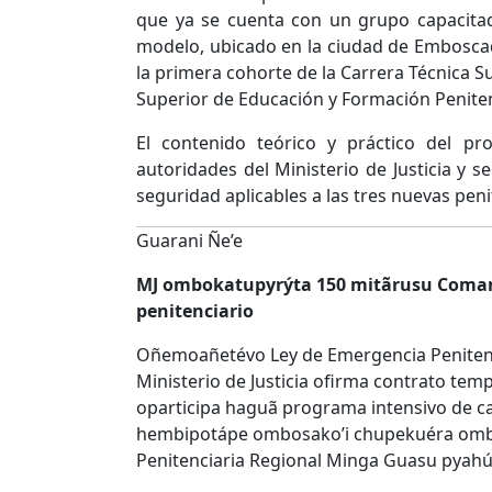
que ya se cuenta con un grupo capacita
modelo, ubicado en la ciudad de Emboscad
la primera cohorte de la Carrera Técnica S
Superior de Educación y Formación Peniten
El contenido teórico y práctico del p
autoridades del Ministerio de Justicia y 
seguridad aplicables a las tres nuevas peni
Guarani Ñe’e
MJ ombokatupyrýta 150 mitãrusu Comand
penitenciario
Oñemoañetévo Ley de Emergencia Penitenci
Ministerio de Justicia ofirma contrato tem
oparticipa haguã programa intensivo de ca
hembipotápe ombosako’i chupekuéra omba
Penitenciaria Regional Minga Guasu pyahú