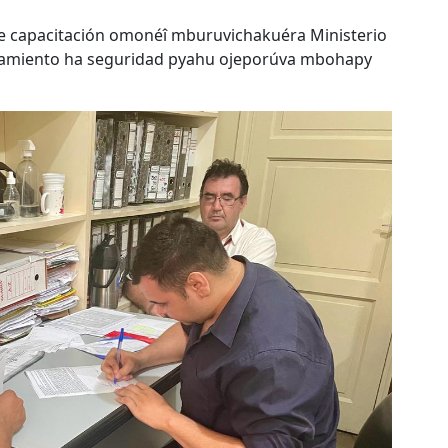
e capacitación omonéî mburuvichakuéra Ministerio
atamiento ha seguridad pyahu ojeporúva mbohapy