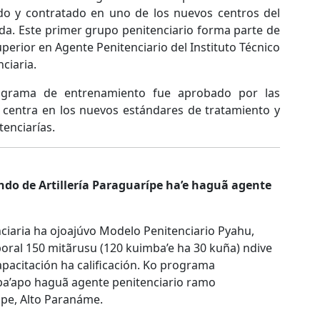
do y contratado en uno de los nuevos centros del
a. Este primer grupo penitenciario forma parte de
uperior en Agente Penitenciario del Instituto Técnico
ciaria.
rograma de entrenamiento fue aprobado por las
se centra en los nuevos estándares de tratamiento y
tenciarías.
o de Artillería Paraguarípe ha’e haguã agente
aria ha ojoajúvo Modelo Penitenciario Pyahu,
poral 150 mitãrusu (120 kuimba’e ha 30 kuña) ndive
pacitación ha calificación. Ko programa
’apo haguã agente penitenciario ramo
pe, Alto Paranáme.