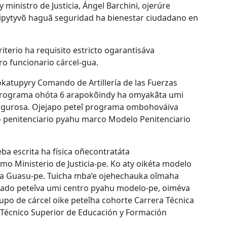
inistro de Justicia, Ángel Barchini, ojerúre
ipytyvõ haguã seguridad ha bienestar ciudadano en
terio ha requisito estricto ogarantisáva
ro funcionario cárcel-gua.
atupyry Comando de Artillería de las Fuerzas
programa ohóta 6 arapokõindy ha omyakãta umi
 rigurosa. Ojejapo peteî programa ombohováiva
 penitenciario pyahu marco Modelo Penitenciario
a escrita ha física oñecontratáta
 Ministerio de Justicia-pe. Ko aty oikéta modelo
ga Guasu-pe. Tuicha mba’e ojehechauka oîmaha
ado peteîva umi centro pyahu modelo-pe, oiméva
po de cárcel oike peteîha cohorte Carrera Técnica
o Técnico Superior de Educación y Formación