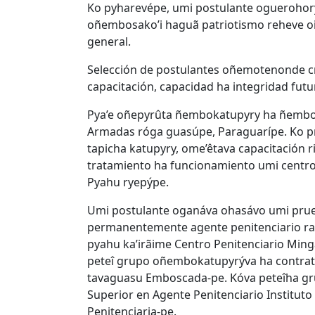
Ko pyharevépe, umi postulante oguerohory m
oñembosako’i haguã patriotismo reheve o
general.
Selección de postulantes oñemotenonde cri
capacitación, capacidad ha integridad futu
Pya’e oñepyrûta ñembokatupyry ha ñembok
Armadas róga guasúpe, Paraguarípe. Ko 
tapicha katupyry, ome’êtava capacitación
tratamiento ha funcionamiento umi centro
Pyahu ryepýpe.
Umi postulante oganáva ohasávo umi prueb
permanentemente agente penitenciario ramo
pyahu ka’irãime Centro Penitenciario Min
peteî grupo oñembokatupyrýva ha contrat
tavaguasu Emboscada-pe. Kóva peteîha gru
Superior en Agente Penitenciario Institut
Penitenciaria-pe.