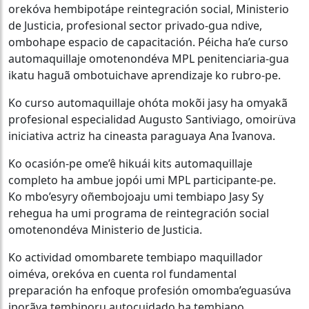
orekóva hembipotápe reintegración social, Ministerio
de Justicia, profesional sector privado-gua ndive,
ombohape espacio de capacitación. Péicha ha’e curso
automaquillaje omotenondéva MPL penitenciaria-gua
ikatu haguã ombotuichave aprendizaje ko rubro-pe.
Ko curso automaquillaje ohóta mokõi jasy ha omyakã
profesional especialidad Augusto Santiviago, omoirüva
iniciativa actriz ha cineasta paraguaya Ana Ivanova.
Ko ocasión-pe ome’ê hikuái kits automaquillaje
completo ha ambue jopói umi MPL participante-pe.
Ko mbo’esyry oñembojoaju umi tembiapo Jasy Sy
rehegua ha umi programa de reintegración social
omotenondéva Ministerio de Justicia.
Ko actividad omombarete tembiapo maquillador
oiméva, orekóva en cuenta rol fundamental
preparación ha enfoque profesión omomba’eguasúva
iporãva tembiporu autocuidado ha tembiapo.