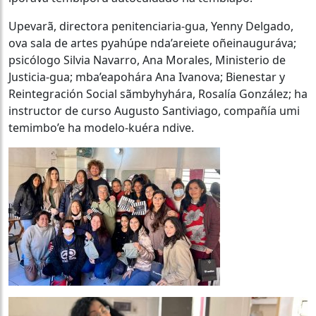
Upevarã, directora penitenciaria-gua, Yenny Delgado,
ova sala de artes pyahúpe nda’areiete oñeinauguráva;
psicólogo Silvia Navarro, Ana Morales, Ministerio de
Justicia-gua; mba’eapohára Ana Ivanova; Bienestar y
Reintegración Social sãmbyhyhára, Rosalía González; ha
instructor de curso Augusto Santiviago, compañía umi
temimbo’e ha modelo-kuéra ndive.