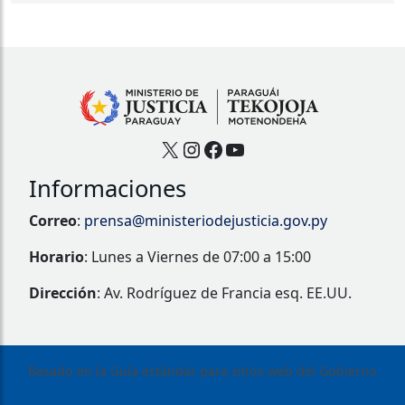
X
Instagram
Facebook
YouTube
Informaciones
Correo
:
prensa@ministeriodejusticia.gov.py
Horario
: Lunes a Viernes de 07:00 a 15:00
Dirección
: Av. Rodríguez de Francia esq. EE.UU.
Basado en la Guía estándar para sitios web del Gobierno