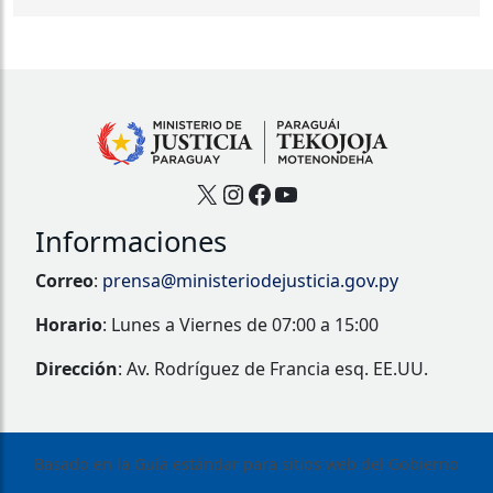
X
Instagram
Facebook
YouTube
Informaciones
Correo
:
prensa@ministeriodejusticia.gov.py
Horario
: Lunes a Viernes de 07:00 a 15:00
Dirección
: Av. Rodríguez de Francia esq. EE.UU.
Basado en la Guía estándar para sitios web del Gobierno