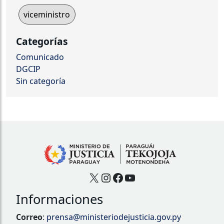
viceministro
Categorías
Comunicado
DGCIP
Sin categoría
X
Instagram
Facebook
YouTube
Informaciones
Correo
:
prensa@ministeriodejusticia.gov.py