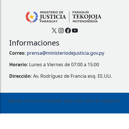
X
Instagram
Facebook
YouTube
Informaciones
Correo
:
prensa@ministeriodejusticia.gov.py
Horario
: Lunes a Viernes de 07:00 a 15:00
Dirección
: Av. Rodríguez de Francia esq. EE.UU.
Basado en la Guía estándar para sitios web del Gobierno