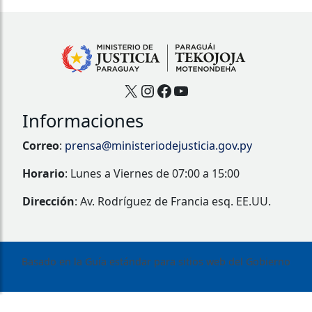
X
Instagram
Facebook
YouTube
Informaciones
Correo
:
prensa@ministeriodejusticia.gov.py
Horario
: Lunes a Viernes de 07:00 a 15:00
Dirección
: Av. Rodríguez de Francia esq. EE.UU.
Basado en la Guía estándar para sitios web del Gobierno