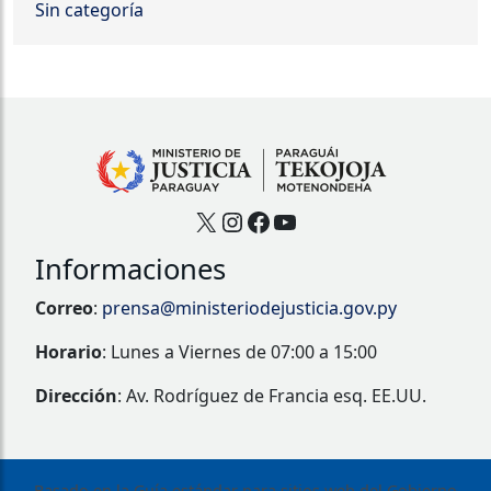
Sin categoría
X
Instagram
Facebook
YouTube
Informaciones
Correo
:
prensa@ministeriodejusticia.gov.py
Horario
: Lunes a Viernes de 07:00 a 15:00
Dirección
: Av. Rodríguez de Francia esq. EE.UU.
Basado en la Guía estándar para sitios web del Gobierno