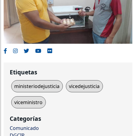
Etiquetas
ministeriodejusticia
vicedejusticia
viceministro
Categorías
Comunicado
DGCIP