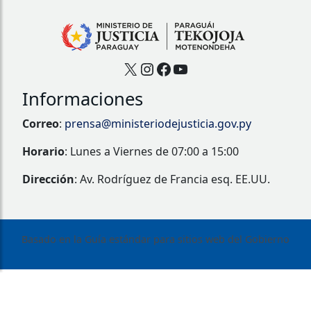
X
Instagram
Facebook
YouTube
Informaciones
Correo
:
prensa@ministeriodejusticia.gov.py
Horario
: Lunes a Viernes de 07:00 a 15:00
Dirección
: Av. Rodríguez de Francia esq. EE.UU.
Basado en la Guía estándar para sitios web del Gobierno