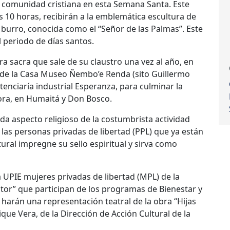
 la comunidad cristiana en esta Semana Santa. Este
10 horas, recibirán a la emblemática escultura de
burro, conocida como el “Señor de las Palmas”. Este
l periodo de días santos.
tura sacra que sale de su claustro una vez al año, en
esde la Casa Museo Ñembo’e Renda (sito Guillermo
nitenciaría industrial Esperanza, para culminar la
dora, en Humaitá y Don Bosco.
ada aspecto religioso de la costumbrista actividad
e las personas privadas de libertad (PPL) que ya están
tural impregne su sello espiritual y sirva como
la UPIE mujeres privadas de libertad (MPL) de la
tor” que participan de los programas de Bienestar y
a, harán una representación teatral de la obra “Hijas
rique Vera, de la Dirección de Acción Cultural de la