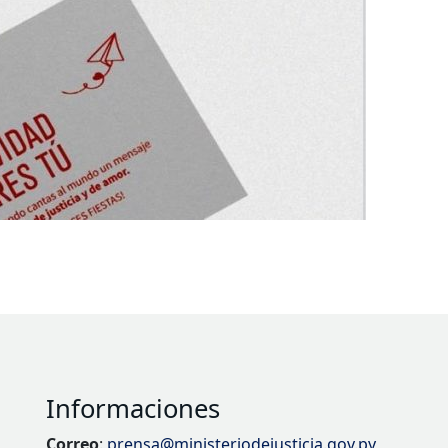
Informaciones
Correo
:
prensa@ministeriodejusticia.gov.py