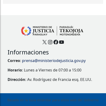
X
Instagram
Facebook
YouTube
Informaciones
Correo
:
prensa@ministeriodejusticia.gov.py
Horario
: Lunes a Viernes de 07:00 a 15:00
Dirección
: Av. Rodríguez de Francia esq. EE.UU.
Basado en la Guía estándar para sitios web del Gobierno