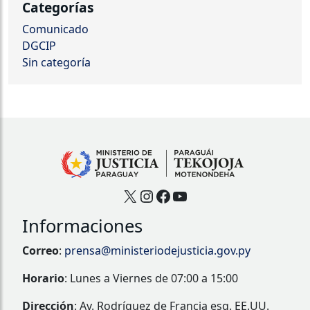
Categorías
Comunicado
DGCIP
Sin categoría
X
Instagram
Facebook
YouTube
Informaciones
Correo
:
prensa@ministeriodejusticia.gov.py
Horario
: Lunes a Viernes de 07:00 a 15:00
Dirección
: Av. Rodríguez de Francia esq. EE.UU.