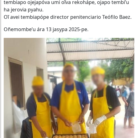
tembiapo ojejapóva umi oĩva rekohápe, ojapo tembi’u
ha jerovia pyahu.
Oĩ avei tembiapópe director penitenciario Teófilo Baez.
Oñemombe’u ára 13 jasypa 2025-pe.