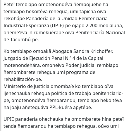
Peteĩ tembiapo omotenondéva ñembojuehe ha
tembiapo hekoitéva rehegua, umi tapicha oĩva
rekohápe Panadería de la Unidad Penitenciaria
Industrial Esperanza (UPIE)-pe ojapo 2.200 medialuna,
oñeme’ẽva iñirũmekuérape oĩva Penitenciaría Nacional
de Tacumbú-pe.
Ko tembiapo omoakã Abogada Sandra Krichoffer,
Juzgado de Ejecución Penal N.º 4 de la Capital
motenondehára, omoneĩvo Poder Judicial rembiapo
ñemombarete rehegua umi programa de
rehabilitación-pe.
Ministerio de Justicia omomba’e ko tembiapo oĩva
ijehechauka rehegua política de trabajo penitenciario-
pe, omotenondéva ñemoarandu, tembiapo hekoitéva
ha joaju añeteguáva PPL-kuéra apytépe.
UPIE panadería ohechauka ha omombarete hína peteĩ
tenda ñemoarandu ha tembiapo rehegua, oúvo umi