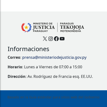
X
Instagram
Facebook
YouTube
Informaciones
Correo
:
prensa@ministeriodejusticia.gov.py
Horario
: Lunes a Viernes de 07:00 a 15:00
Dirección
: Av. Rodríguez de Francia esq. EE.UU.
Basado en la Guía estándar para sitios web del Gobierno