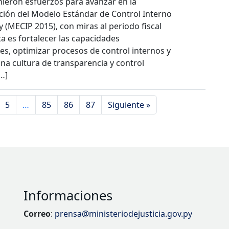
nieron esfuerzos para avanzar en la
ión del Modelo Estándar de Control Interno
 (MECIP 2015), con miras al periodo fiscal
a es fortalecer las capacidades
les, optimizar procesos de control internos y
na cultura de transparencia y control
…]
5
…
85
86
87
Siguiente »
Informaciones
Correo
:
prensa@ministeriodejusticia.gov.py