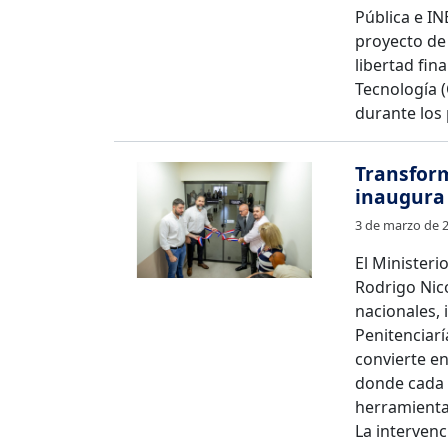
Pública e IN
proyecto de
libertad fin
Tecnología (
durante los
Transfor
inaugura 
3 de marzo de 
El Ministeri
Rodrigo Nic
nacionales, 
Penitenciar
convierte e
donde cada 
herramienta 
La intervenc