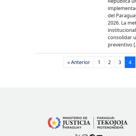
República u
implementac
del Paraguay
2026. La met
instituciona
consolidar u
preventivo [
« Anterior
1
2
3
4