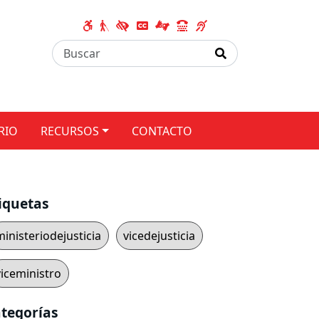
RIO
RECURSOS
CONTACTO
iquetas
ministeriodejusticia
vicedejusticia
viceministro
tegorías