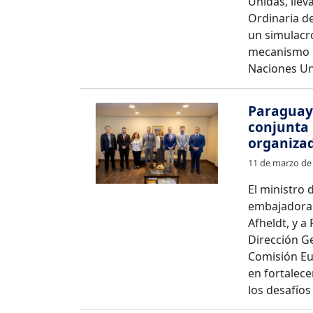
Unidas, llev
Ordinaria d
un simulacr
mecanismo d
Naciones Un
Paraguay
conjunta 
organizad
11 de marzo de
El ministro d
embajadora 
Afheldt, y a 
Dirección Ge
Comisión Eu
en fortalece
los desafíos