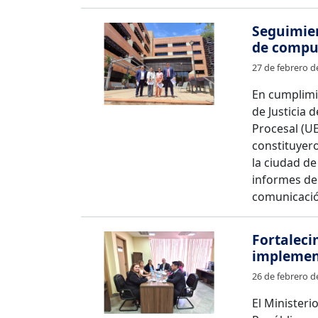
Seguimien
de compu
27 de febrero d
En cumplimie
de Justicia 
Procesal (UE
constituyer
la ciudad de
informes de
comunicación
Fortaleci
implemen
26 de febrero d
El Ministerio