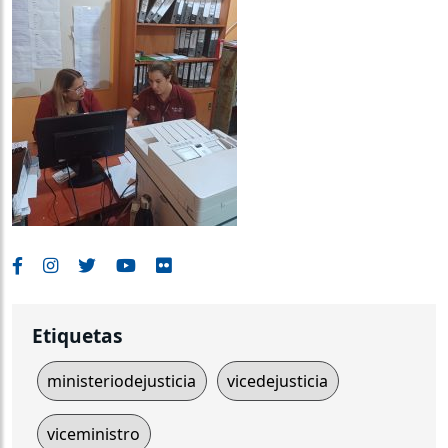
Etiquetas
ministeriodejusticia
vicedejusticia
viceministro