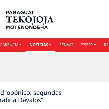
PARENCIA
NOTICIAS
SENAAI
ITSEFP
RE
idropónico: segundas
rafina Dávalos”