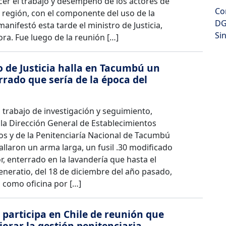
cer el trabajo y desempeño de los actores de
Co
la región, con el componente del uso de la
DG
manifestó esta tarde el ministro de Justicia,
Si
ra. Fue luego de la reunión […]
o de Justicia halla en Tacumbú un
errado que sería de la época del
o
trabajo de investigación y seguimiento,
la Dirección General de Establecimientos
os y de la Penitenciaría Nacional de Tacumbú
allaron un arma larga, un fusil .30 modificado
, enterrado en la lavandería que hasta el
neratio, del 18 de diciembre del año pasado,
o como oficina por […]
participa en Chile de reunión que
orar la gestión penitenciaria