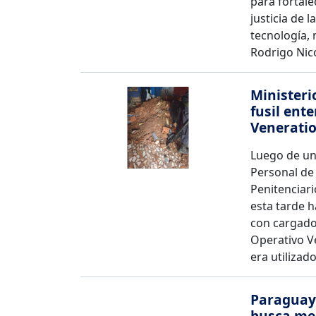
para fortale
justicia de 
tecnología, 
Rodrigo Nico
Ministeri
fusil ent
Venerati
Luego de un 
Personal de 
Penitenciari
esta tarde h
con cargador
Operativo Ve
era utilizad
Paraguay 
busca mej