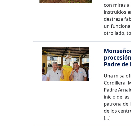
con miras a 
instruidos e
destreza fab
un funcionar
otro lado, t
Monseñor 
procesión
Padre de 
Una misa ofi
Cordillera, 
Padre Arnald
inicio de la
patrona de l
de los centr
[…]