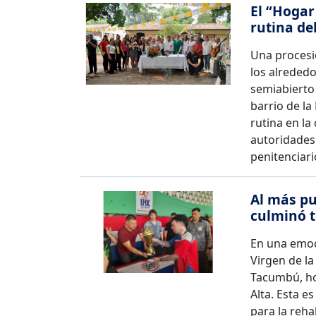
El “Hoga
rutina de
Una procesi
los alrededo
semiabierto
barrio de la
rutina en la
autoridades 
penitenciari
Al más pu
culminó t
En una emoci
Virgen de la
Tacumbú, ho
Alta. Esta e
para la reha