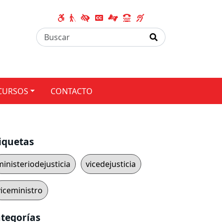
CURSOS
CONTACTO
iquetas
ministeriodejusticia
vicedejusticia
viceministro
tegorías