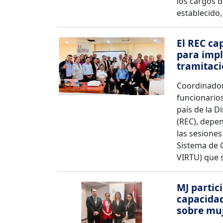
los cargos d
establecido,
El REC ca
para impl
tramitac
Coordinadore
funcionarios
país de la D
(REC), depen
las sesione
Sistema de 
VIRTU) que s
MJ partic
capacidad
sobre mu