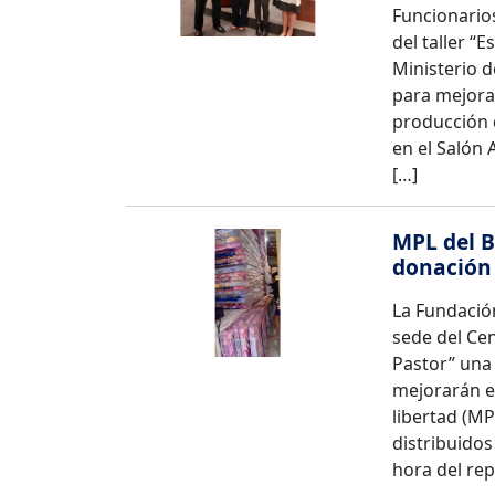
Funcionarios
del taller “
Ministerio d
para mejora
producción d
en el Salón 
[…]
MPL del B
donación 
La Fundación
sede del Ce
Pastor” una
mejorarán e
libertad (MP
distribuidos
hora del rep