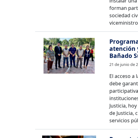
instalar una
forman parte
sociedad civ
viceministro
Programa 
atención 
Bañado S
21 de junio de 
El acceso a 
debe garant
participativ
institucione
Justicia, ho
de Justicia,
servicios pú