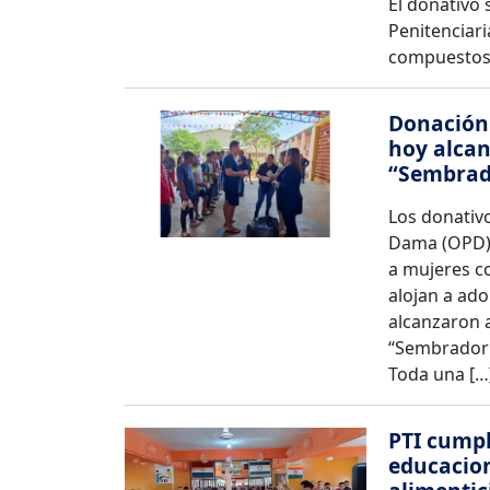
El donativo 
Penitenciar
compuestos
Donación 
hoy alcan
“Sembrad
Los donativo
Dama (OPD) 
a mujeres co
alojan a ado
alcanzaron a
“Sembrador” 
Toda una […
PTI cumpl
educacion