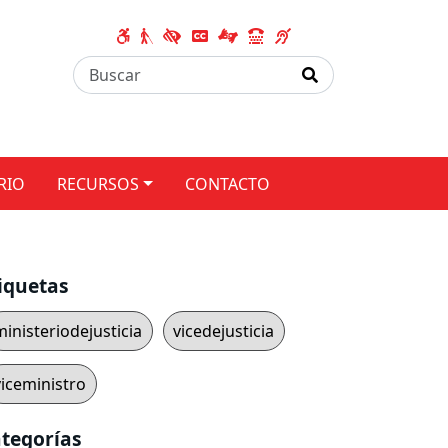
RIO
RECURSOS
CONTACTO
iquetas
ministeriodejusticia
vicedejusticia
viceministro
tegorías