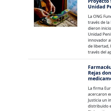
Proyecto 
Unidad Pe
La ONG Funda
través de la
dieron inici
Unidad Penit
innovador a
de libertad
través del a
Farmacéut
Rejas don
medicame
La firma Eur
acercaron en
Justicia un
distribuido 