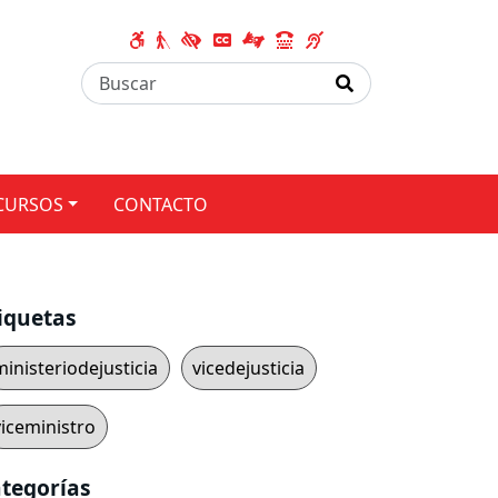
CURSOS
CONTACTO
iquetas
ministeriodejusticia
vicedejusticia
viceministro
tegorías