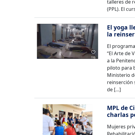
talleres de 
(PPL). El cu
El yoga l
la reinser
El programa
“El Arte de V
a la Penite
piloto para 
Ministerio d
reinserción
de […]
MPL de Ci
charlas p
Mujeres priv
Rehabilitaci