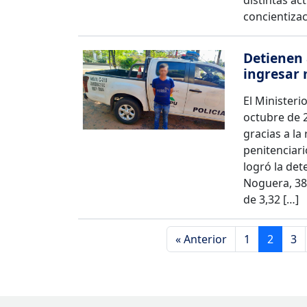
distintas act
concientizac
Detienen 
ingresar
El Ministeri
octubre de 
gracias a la
penitenciari
logró la det
Noguera, 38 
de 3,32 […]
« Anterior
1
2
3