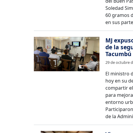
del Buen Pas
Soledad Simb
60 gramos d
en sus parte
MJ expuso
de la seg
Tacumbú
29 de octubre 
El ministro 
hoy en su d
compartir el
para mejora
entorno urb
Participaron
de la Admini