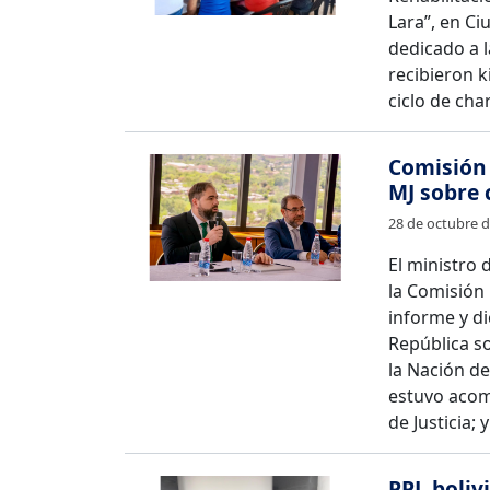
Lara”, en Ci
dedicado a 
recibieron k
ciclo de cha
Comisión 
MJ sobre 
28 de octubre 
El ministro 
la Comisión
informe y di
República so
la Nación del
estuvo acom
de Justicia; 
PPL boliv