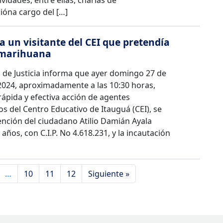
ividades, entre ellas, charlas de
ióna cargo del […]
a un visitante del CEI que pretendía
 marihuana
o de Justicia informa que ayer domingo 27 de
2024, aproximadamente a las 10:30 horas,
 rápida y efectiva acción de agentes
os del Centro Educativo de Itauguá (CEI), se
ención del ciudadano Atilio Damián Ayala
años, con C.I.P. No 4.618.231, y la incautación
…
10
11
12
Siguiente »