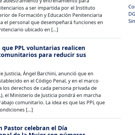
 adiestramiento y entrenamiento para
Co
tenciarios a ser impartida por el Instituto
DG
erior de Formación y Educación Penitenciaria
Si
ara el personal que desempeñará funciones en
nitenciario ubicado en […]
 que PPL voluntarias realicen
comunitarios para reducir sus
de Justicia, Ángel Barchini, anunció que en
establecido en el Código Penal, y en el marco
 a los derechos de cada persona privada de
L), el Ministerio de Justicia pondrá en marcha
rabajo comunitario. La idea es que las PPL que
condiciones […]
n Pastor celebran el Día
onal de la Mujer con números