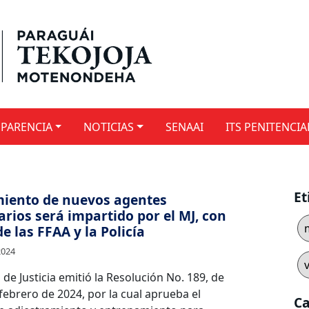
PARENCIA
NOTICIAS
SENAAI
ITS PENITENCIA
Et
miento de nuevos agentes
arios será impartido por el MJ, con
e las FFAA y la Policía
2024
o de Justicia emitió la Resolución No. 189, de
febrero de 2024, por la cual aprueba el
Ca