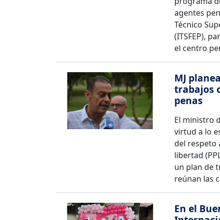
programa de
agentes peni
Técnico Sup
(ITSFEP), p
el centro pe
MJ planea
trabajos 
penas
El ministro 
virtud a lo 
del respeto
libertad (PP
un plan de t
reúnan las 
En el Bue
Internaci