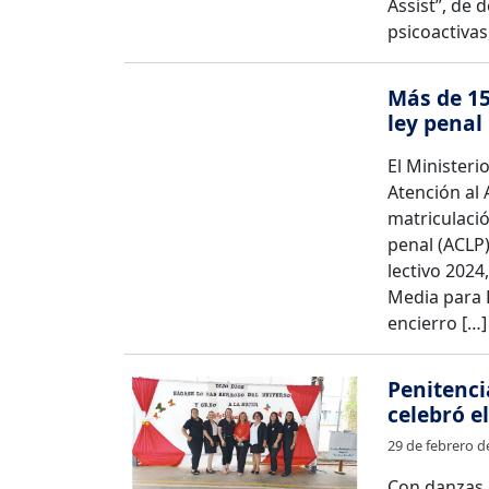
Assist”, de
psicoactivas
Más de 15
ley penal
El Ministerio
Atención al 
matriculació
penal (ACLP)
lectivo 2024
Media para 
encierro […]
Penitenci
celebró e
29 de febrero d
Con danzas,