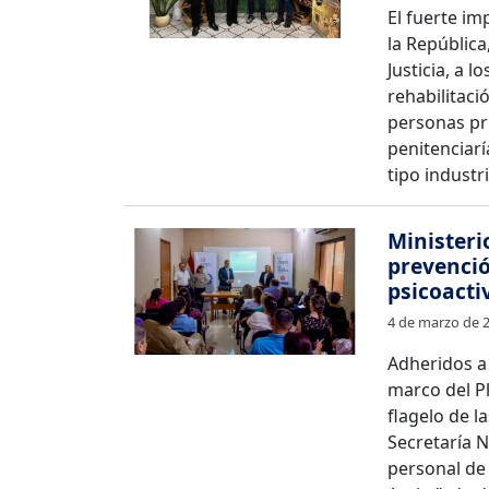
El fuerte im
la República
Justicia, a 
rehabilitació
personas pri
penitenciarí
tipo industri
Ministeri
prevenció
psicoacti
4 de marzo de 
Adheridos a 
marco del P
flagelo de la
Secretaría N
personal de 