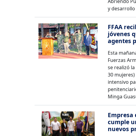
Abriendo Pue
y desarrollo
FFAA reci
jóvenes q
agentes p
Esta mañana 
Fuerzas Arm
se realizó l
30 mujeres) 
intensivo p
penitenciari
Minga Guasu
Empresa 
cumple un
nuevos p