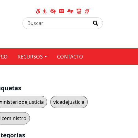
RIO
RECURSOS
CONTACTO
iquetas
ministeriodejusticia
vicedejusticia
viceministro
tegorías